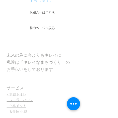
ト致します。
お問合せはこちら
前のページへ戻る
​未来の為に今よりもキレイに
​私達は「キレイなまちづくり」の
​お手伝いをしております
サービス
- 仮設トイレ
- ソーラーハウス
- ヘルメット
- 擬集
固化剤
- 油分分解・有機物生分解洗浄液