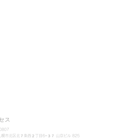
セス
0807
幌市北区北７条西２丁目6−３７ 山京ビル 825