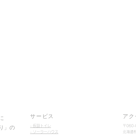
サービス
アク
に
- 仮設トイレ
〒060-
り」の
- ソーラーハウス
北海道札